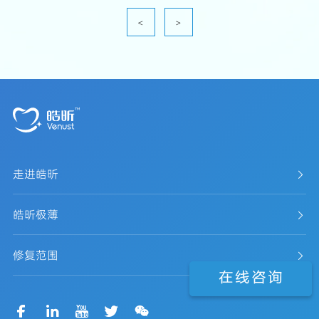
<
>
走进皓昕
皓昕极薄
修复范围